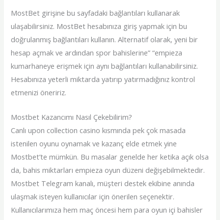
MostBet girişine bu sayfadaki bağlantıları kullanarak
ulaşabilirsiniz. MostBet hesabınıza giriş yapmak için bu
doğrulanmış bağlantıları kullanın. Alternatif olarak, yeni bir
hesap açmak ve ardından spor bahislerine” “empieza
kumarhaneye erişmek için aynı bağlantıları kullanabilirsiniz.
Hesabınıza yeterli miktarda yatırıp yatırmadığınız kontrol
etmenizi öneririz.
Mostbet Kazancımı Nasıl Çekebilirim?
Canlı upon collection casino kısmında pek çok masada
istenilen oyunu oynamak ve kazanç elde etmek yine
Mostbet’te mümkün. Bu masalar genelde her ketika açık olsa
da, bahis miktarları empieza oyun düzeni değişebilmektedir.
Mostbet Telegram kanalı, müşteri destek ekibine anında
ulaşmak isteyen kullanıcılar için önerilen seçenektir.
Kullanıcılarımıza hem maç öncesi hem para oyun içi bahisler