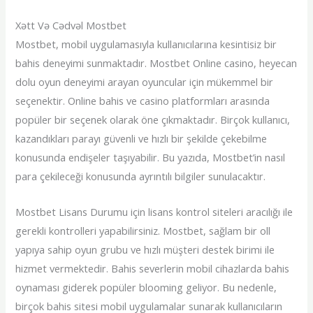
Xətt Və Cədvəl Mostbet
Mostbet, mobil uygulamasıyla kullanıcılarına kesintisiz bir
bahis deneyimi sunmaktadır. Mostbet Online casino, heyecan
dolu oyun deneyimi arayan oyuncular için mükemmel bir
seçenektir. Online bahis ve casino platformları arasında
popüler bir seçenek olarak öne çıkmaktadır. Birçok kullanıcı,
kazandıkları parayı güvenli ve hızlı bir şekilde çekebilme
konusunda endişeler taşıyabilir. Bu yazıda, Mostbet’in nasıl
para çekileceği konusunda ayrıntılı bilgiler sunulacaktır.
Mostbet Lisans Durumu için lisans kontrol siteleri aracılığı ile
gerekli kontrolleri yapabilirsiniz. Mostbet, sağlam bir oll
yapıya sahip oyun grubu ve hızlı müşteri destek birimi ile
hizmet vermektedir. Bahis severlerin mobil cihazlarda bahis
oynaması giderek popüler blooming geliyor. Bu nedenle,
birçok bahis sitesi mobil uygulamalar sunarak kullanıcıların