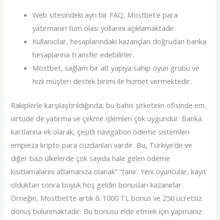
Web sitesindeki ayrı bir FAQ, Mostbet’e para
yatırmanın tüm olası yollarını açıklamaktadır.
Kullanıcılar, hesaplarındaki kazançları doğrudan banka
hesaplarına transfer edebilirler.
Mostbet, sağlam bir alt yapıya sahip oyun grubu ve
hızlı müşteri destek birimi ile hizmet vermektedir.
Rakiplerle karşılaştırıldığında, bu bahis şirketinin ofisinde em
virtude de yatırma ve çekme işlemleri çok uygundur. Banka
kartlarına ek olarak, çeşitli navigation ödeme sistemleri
empieza kripto para cüzdanları vardır. Bu, Türkiye’de ve
diğer bazı ülkelerde çok sayıda hale gelen ödeme
kısıtlamalarını atlamanıza olanak” “tanır. Yeni oyuncular, kayıt
olduktan sonra büyük hoş geldin bonusları kazanırlar.
Örneğin, Mostbet’te artık 6. 1000 TL bonus ve 250 ücretsiz
dönüş bulunmaktadır. Bu bonusu elde etmek için yapmanız