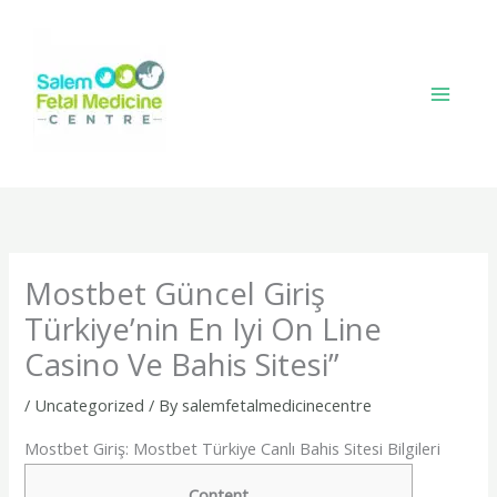
Skip
to
content
Mostbet Güncel Giriş ️
Türkiye’nin En Iyi On Line
Casino Ve Bahis Sitesi”
/
Uncategorized
/ By
salemfetalmedicinecentre
Mostbet Giriş: Mostbet Türkiye Canlı Bahis Sitesi Bilgileri
Content