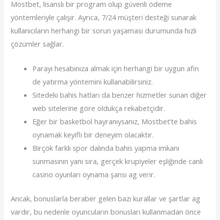
Mostbet, lisanslı bir program olup güvenli ödeme
yöntemleriyle çalışır. Ayrıca, 7/24 müşteri desteği sunarak
kullanıcıların herhangi bir sorun yaşaması durumunda hızlı
çözümler sağlar.
Parayı hesabınıza almak için herhangi bir uygun afin
de yatırma yöntemini kullanabilirsiniz.
Sitedeki bahis hatları da benzer hizmetler sunan diğer
web sitelerine göre oldukça rekabetçidir.
Eğer bir basketbol hayranıysanız, Mostbet’te bahis
oynamak keyifli bir deneyim olacaktır.
Birçok farklı spor dalında bahis yapma imkanı
sunmasının yanı sıra, gerçek krupiyeler eşliğinde canlı
casino oyunları oynama şansı ag verir.
Ancak, bonuslarla beraber gelen bazı kurallar ve şartlar ag
vardır, bu nedenle oyuncuların bonusları kullanmadan önce