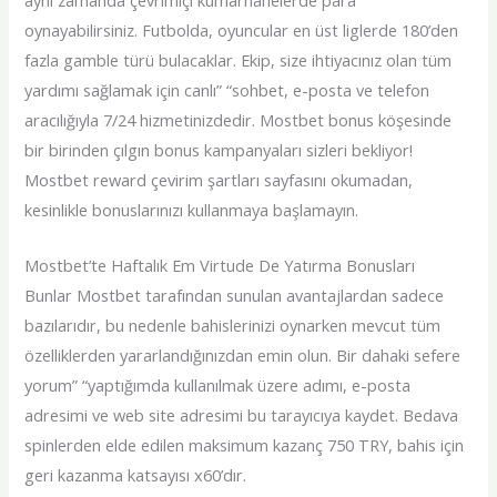
oynayabilirsiniz. Futbolda, oyuncular en üst liglerde 180’den
fazla gamble türü bulacaklar. Ekip, size ihtiyacınız olan tüm
yardımı sağlamak için canlı” “sohbet, e-posta ve telefon
aracılığıyla 7/24 hizmetinizdedir. Mostbet bonus köşesinde
bir birinden çılgın bonus kampanyaları sizleri bekliyor!
Mostbet reward çevirim şartları sayfasını okumadan,
kesinlikle bonuslarınızı kullanmaya başlamayın.
Mostbet’te Haftalık Em Virtude De Yatırma Bonusları
Bunlar Mostbet tarafından sunulan avantajlardan sadece
bazılarıdır, bu nedenle bahislerinizi oynarken mevcut tüm
özelliklerden yararlandığınızdan emin olun. Bir dahaki sefere
yorum” “yaptığımda kullanılmak üzere adımı, e-posta
adresimi ve web site adresimi bu tarayıcıya kaydet. Bedava
spinlerden elde edilen maksimum kazanç 750 TRY, bahis için
geri kazanma katsayısı x60’dır.