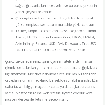
sağladığı avantajları inceleyelim ve bu bahis şirketinin
genel işleyişini anlayalım.
Çok çeşitli klasik slotlar var – birçok türden orijinal
görsel empieza ses tasarımına sahip yüzlerce oyun.
Tether, Ripple, BitcoinCash, Dash, Dogecoin, Huobi
Token, HUSD, Internet casino Coin, TRON, NYATA,
Axie Infinity, Binance USD, DAI, Dexsport, TrueUSD,
UNITED STATES DOLLAR Endroit ve ZChash.
Çünkü takdir ederseniz, şans oyunları sitelerinde finansal
işlemlerde kullanılan yöntemler, perroquet sıra değişikliklere
uğramaktadır. Mostbet hakkında sıkça sorulan bu soruların
cevaplarını umarım açıklayıcı bir şekilde sunabilmişimdir. Eğer
daha fazla” “bilgiye ihtiyacınız varsa ya da başka sorularınız
varsa, Mostbet’in resmi web sitesini ziyaret edebilir veya
müşteri desteği ile iletişime geçebilirsiniz.