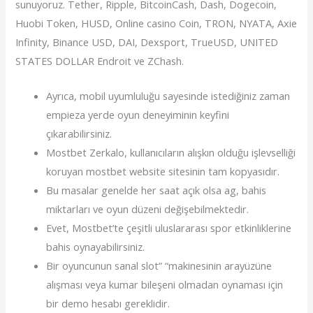
sunuyoruz. Tether, Ripple, BitcoinCash, Dash, Dogecoin,
Huobi Token, HUSD, Online casino Coin, TRON, NYATA, Axie
Infinity, Binance USD, DAI, Dexsport, TrueUSD, UNITED
STATES DOLLAR Endroit ve ZChash.
Ayrıca, mobil uyumluluğu sayesinde istediğiniz zaman
empieza yerde oyun deneyiminin keyfini
çıkarabilirsiniz.
Mostbet Zerkalo, kullanıcıların alışkın olduğu işlevselliği
koruyan mostbet website sitesinin tam kopyasıdır.
Bu masalar genelde her saat açık olsa ag, bahis
miktarları ve oyun düzeni değişebilmektedir.
Evet, Mostbet’te çeşitli uluslararası spor etkinliklerine
bahis oynayabilirsiniz.
Bir oyuncunun sanal slot” “makinesinin arayüzüne
alışması veya kumar bileşeni olmadan oynaması için
bir demo hesabı gereklidir.