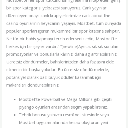
bir spor kategorisi yelpazesi sunuyoruz. Canlı yayınlar
düzenleyen onaylı canlı krupiyerlerimizle canlı about line
casino oyunlarının heyecanını yaşayın. Mostbet, tüm dünyada
popüler sporları içeren mükemmel bir spor kitabına sahiptir.
Ne tür bir bahis yapmayı tercih ederseniz edin, Mostbet’te
herkes için bir şeyler vardır.” “[newline]Ayrıca, sık sık sunulan
promosyonlar ve bonuslarla kârınızı daha ag artırabilirsiniz.
Ücretsiz döndürmeler, bahislerinizden daha fazlasını elde
etmenin bir başka yoludur. Bu ücretsiz döndürmelerle,
potansiyel olarak bazı büyük ödüller kazanmak için
makaraları döndürebilirsiniz.
Mostbet’te Powerball ve Mega Millions gibi çeşitli
piyango oyunları arasından seçim yapabilirsiniz.
Tebrik bonusu yalnızca resmî net sitesinde veya
Mostbet uygulamalarında hesap oluşturan yeni