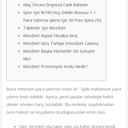
Maç Öncesi Empieza Canlı Bahisler
Spor Için %100 Hoş Geldin Bonusu + 1
Para Yatırma Işlemi Için 50 Free Spins (fs)
Tabletler Için Mostbet
Mostbet Kişisel Hesaba Giriş
Mostbet Giriş Türkiye (mostbet Casino)
Mostbet Başka Hizmetler De Sunuyor
Mu?
Mostbet Promosyon Kodu Nedir?
Buna minimum para yatırma tutarı ve” “aylık maksimum para
çekme limiti dahildir. Ayrıca, yerel yasalar sebebiyle belirli
ülkeler siteden hariç tutulabilir. Bu nedenle, kaydolmadan
önce hüküm ve koşullarını okuduğunuzdan emin olun.
Yani, nereden olursanız olun, bu bahis sitesini kendi