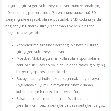
oluşursa, şifreyi geri yüklemeyi deneyin. Bunu yapmak için,
görünen giriş penceresinde “Şifrenizi unuttunuz mu? 30
saniye içinde ulaşacak olan e-postadaki SMS kodunu ya da
bağlantıyı kullanarak şifreyi sıfırlamanız ve yeni bir tane
oluşturmanız gerekir.
Yetkilendirme sırasında herhangi bir hata oluşursa,
şifreyi geri yüklemeyi deneyin.
Mostbet Mobil uygulama, kullanıcılara spor bahisleri,
canlı bahisler, casino oyunları ve daha fazlası gibi geniş
bir oyun yelpazesi sunmaktadır.
Bu, uygulamayı indirmekten kaçınmak isteyen veya
uygulamayla uyumlu olmayan bir cihaz kullanan
kullanıcılar için kullanışlı bir alternatiftir.
Fakat bu platformun öne çıkan özelliklerinden
yararlanırken, bazı avantajlar ve dezavantajları da göz