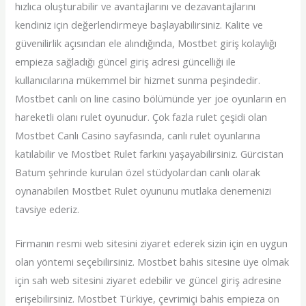
hızlıca oluşturabilir ve avantajlarını ve dezavantajlarını
kendiniz için değerlendirmeye başlayabilirsiniz. Kalite ve
güvenilirlik açısından ele alındığında, Mostbet giriş kolaylığı
empieza sağladığı güncel giriş adresi güncelliği ile
kullanıcılarına mükemmel bir hizmet sunma peşindedir.
Mostbet canlı on line casino bölümünde yer joe oyunların en
hareketli olanı rulet oyunudur. Çok fazla rulet çeşidi olan
Mostbet Canlı Casino sayfasında, canlı rulet oyunlarına
katılabilir ve Mostbet Rulet farkını yaşayabilirsiniz. Gürcistan
Batum şehrinde kurulan özel stüdyolardan canlı olarak
oynanabilen Mostbet Rulet oyununu mutlaka denemenizi
tavsiye ederiz.
Firmanın resmi web sitesini ziyaret ederek sizin için en uygun
olan yöntemi seçebilirsiniz. Mostbet bahis sitesine üye olmak
için sah web sitesini ziyaret edebilir ve güncel giriş adresine
erişebilirsiniz. Mostbet Türkiye, çevrimiçi bahis empieza on