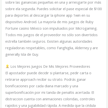
sobre las ganancias pequeñas en una y arriesgarte por más
sobre ela segunda. Puedes solicitar el pase especial de $100
para deportes al descargar la iphone app 1win en su
dispositivo Android. La mayoría de mis juegos de Ruby
Fortune casino México son impulsados por Microgaming.
Todos mis juegos de el proveedor no sólo son divertidos
estrella también seguros. Existen algunas autoridades
reguladoras respetables, como Fanghiglia, Alderney y are
generally Isla de Guy.
Los Mejores Juegos De Mis Mejores Proveedores
El apostador puede decidir si plantarse, pedir carta o
retirarse approach recibir su strato. Podrás ganar
bonificaciones por cada diana marcado y una
superbonificación por mi tanda de penaltis acertada. El
distraccion cuenta con animaciones coloridas, controles
rapidos y una jugabilidad rápida. A medida que la cédula