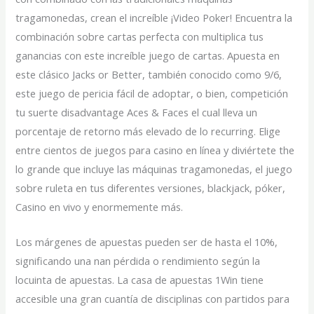
tragamonedas, crean el increíble ¡Video Poker! Encuentra la
combinación sobre cartas perfecta con multiplica tus
ganancias con este increíble juego de cartas. Apuesta en
este clásico Jacks or Better, también conocido como 9/6,
este juego de pericia fácil de adoptar, o bien, competición
tu suerte disadvantage Aces & Faces el cual lleva un
porcentaje de retorno más elevado de lo recurring. Elige
entre cientos de juegos para casino en línea y diviértete the
lo grande que incluye las máquinas tragamonedas, el juego
sobre ruleta en tus diferentes versiones, blackjack, póker,
Casino en vivo y enormemente más.
Los márgenes de apuestas pueden ser de hasta el 10%,
significando una nan pérdida o rendimiento según la
locuinta de apuestas. La casa de apuestas 1Win tiene
accesible una gran cuantía de disciplinas con partidos para