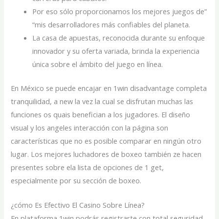
Por eso sólo proporcionamos los mejores juegos de”
“mis desarrolladores más confiables del planeta.
La casa de apuestas, reconocida durante su enfoque
innovador y su oferta variada, brinda la experiencia
única sobre el ámbito del juego en línea.
En México se puede encajar en 1win disadvantage completa
tranquilidad, a new la vez la cual se disfrutan muchas las
funciones os quais benefician a los jugadores. El diseño
visual y los angeles interacción con la página son
características que no es posible comparar en ningún otro
lugar. Los mejores luchadores de boxeo también ze hacen
presentes sobre ela lista de opciones de 1 get,
especialmente por su sección de boxeo.
¿cómo Es Efectivo El Casino Sobre Línea?
En plataforma 1win podrás registrarte con total seguridad,