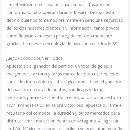
entretenimiento en línea de clase mundial, tasar y con
conformidad para operar durante México. De más está
decir o qual nos tomamos realmente en serio una seguridad
de los dos nuestros clientes. Tu información, tanto private
como financiera muestra protegida en todo momento
gracias the nuestra tecnología de avanzada en cifrado SSL.
Juegos Conocidos Ver Todos
Apuesta en el ganador del partido, un total de goles, el
margen para victoria y otros mercados para usar de este
sport de ritmo rápido y estratégico. Apuesta en el ganador
del partido, un total de puntos, hándicaps y demas
mercados para experimentar la emoción del baloncesto en
1Win. Pronostica quién saldrá victorioso, apuesta durante el
resultado del combate, la duración y otros mercados para
disfrutar entre ma acción dentro de octágono. Al ingresar
en 1Win México para apostar en línea se presentan un sinfín