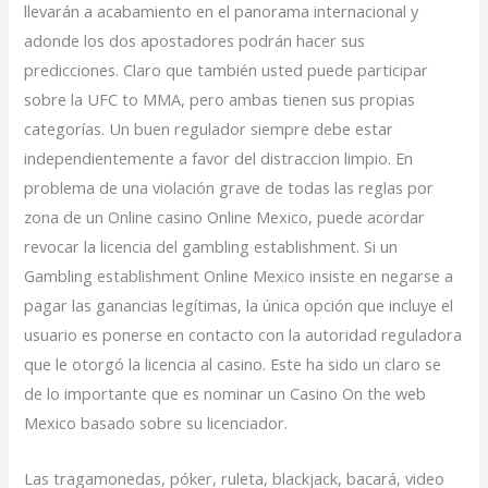
llevarán a acabamiento en el panorama internacional y
adonde los dos apostadores podrán hacer sus
predicciones. Claro que también usted puede participar
sobre la UFC to MMA, pero ambas tienen sus propias
categorías. Un buen regulador siempre debe estar
independientemente a favor del distraccion limpio. En
problema de una violación grave de todas las reglas por
zona de un Online casino Online Mexico, puede acordar
revocar la licencia del gambling establishment. Si un
Gambling establishment Online Mexico insiste en negarse a
pagar las ganancias legítimas, la única opción que incluye el
usuario es ponerse en contacto con la autoridad reguladora
que le otorgó la licencia al casino. Este ha sido un claro se
de lo importante que es nominar un Casino On the web
Mexico basado sobre su licenciador.
Las tragamonedas, póker, ruleta, blackjack, bacará, video