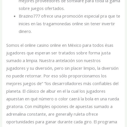
mejores proveedores de software para toda la gama
sobre juegos ofertados.
Brazino777 ofrece una promoción especial pra que te
inicies en las tragamonedas online sin tener invertir
dinero.
Somos el online casino online en México para todos ésas
jugadores que esperan ser tratados sobre forma justa
sumado a limpia. Nuestra antelación son nuestros
jugadores y su diversión, pero sin placer limpio, la diversión
no puede retornar. Por eso sólo proporcionamos los
mejores juegos de” “los desarrolladores más confiables del
planeta. El clásico de albur en el la cual los jugadores
apuestan en qué número o color caerá la bola en una rueda
giratoria. Con múltiples opciones de apuestas sumado a
adrenalina constante, are generally ruleta ofrece
oportunidades para ganar durante cada giro. El programa