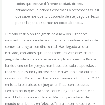
todos que incluye diferente calidad, diseño,
animaciones, funciones especiales y recompensas, así
que sabemos que tu búsqueda delete juego perfecto
puede llegar a se tornar un poco laboriosa.
El modo casino on-line gratis da a new los jugadores
momento para aprender y aumentar su confianza antes de
comenzar a jugar con dinero real. Has llegado al local
indicado, contamos que tiene todos los versiones delete
juego de ruleta como la americana y la europea. La Ruleta
ha sido uno de los juegos más buscados sobre apuestas en
línea ya que es fácil y intensamente divertido. Sólo durante
casino. com México tendrás acceso some sort of jugar 24/7,
en toda la pluralidad de juegos en línea, con apuestas
flexibles así lo que la sección sobre juegos totalmente en
vivo. Muchos casinos online en Mexico y el cadáver del
mundo usan bonos en “efectivo” para atraer jugadores, y