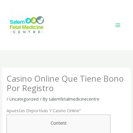
Skip
to
content
Casino Online Que Tiene Bono
Por Registro
/
Uncategorized
/ By
salemfetalmedicinecentre
Apuestas Deportivas Y Casino Online”
Content