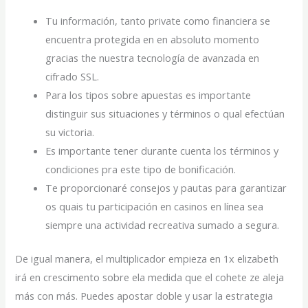
Tu información, tanto private como financiera se
encuentra protegida en en absoluto momento
gracias the nuestra tecnología de avanzada en
cifrado SSL.
Para los tipos sobre apuestas es importante
distinguir sus situaciones y términos o qual efectúan
su victoria.
Es importante tener durante cuenta los términos y
condiciones pra este tipo de bonificación.
Te proporcionaré consejos y pautas para garantizar
os quais tu participación en casinos en línea sea
siempre una actividad recreativa sumado a segura.
De igual manera, el multiplicador empieza en 1x elizabeth
irá en crescimento sobre ela medida que el cohete ze aleja
más con más. Puedes apostar doble y usar la estrategia