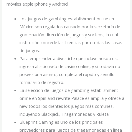
móviles apple iphone y Android.
Los juegos de gambling establishment online en
México son regulados causado por la secretaría de
gobernación dirección de juegos y sorteos, la cual
institución concede las licencias para todas las casas
de juegos.
Para emprender a divertirte que incluye nosotros,
ingresa al sitio web de casino online, y si todavía no
posees una asunto, completa el rápido y sencillo
formulario de registro.
La selección de juegos de gambling establishment
online en Spin and rewrite Palace es amplia y ofrece a
new todos los clientes los juegos más comunes,
incluyendo Blackjack, Tragamonedas y Ruleta.
Blueprint Gaming es uno de los principales
proveedores para juegos de tragamonedas en línea