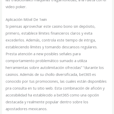
video poker.
Aplicación Móvil De 1win
Si piensas aprovechar este casino bono sin depósito,
primero, establece límites financieros claros y evita
excederlos. Además, controla este tiempo de intriga,
estableciendo límites y tomando descansos regulares.
Presta atención a new posibles señales para
comportamiento problemático sumado a utiliza
herramientas sobre autolimitación ofrecidas” “durante los
casinos. Además de su chollo diversificada, bet365 es
conocido por tus promociones, las cuales están disponibles
pra consulta en tu sitio web. Esta combinación de afición y
accesibilidad ha establecido a bet365 como una opción
destacada y realmente popular dentro sobre los
apostadores mexicanos.