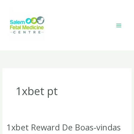
Skip
to
content
1xbet pt
1xbet Reward De Boas-vindas
1xbet
Reward