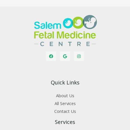
Quick Links
About Us
All Services
Contact Us
Services