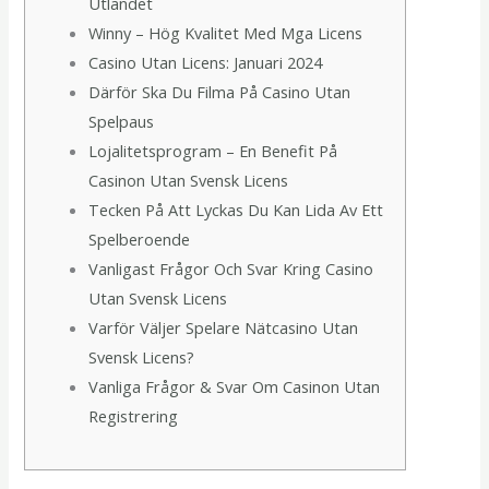
Utlandet
Winny – Hög Kvalitet Med Mga Licens
Casino Utan Licens: Januari 2024
Därför Ska Du Filma På Casino Utan
Spelpaus
Lojalitetsprogram – En Benefit På
Casinon Utan Svensk Licens
Tecken På Att Lyckas Du Kan Lida Av Ett
Spelberoende
Vanligast Frågor Och Svar Kring Casino
Utan Svensk Licens
Varför Väljer Spelare Nätcasino Utan
Svensk Licens?
Vanliga Frågor & Svar Om Casinon Utan
Registrering