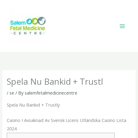
Skip
to
content
Spela Nu Bankid + Trustl
/
se
/ By
salemfetalmedicinecentre
Spela Nu Bankid + Trustly
Casino I Avsaknad Av Svensk Licens Utländska Casino Lista
2024