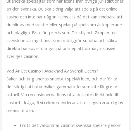
utländska spelsajter som har licens från övriga jurisdiktioner
än den svenska. Du ska aldrig välja att spela på ett online
casino och inte har någon licens alls då det kan innebära att
du blir av med vinster eller spelar på spel som är kopierade
och olagliga. Brite är, precis som Trustly och Zimpler, en
svensk betalningstjänst som möjliggör snabba och säkra
direkta banköverföringar på onlineplattformar, inklusive
sveriges casinon.
Vad Är Ett Casino I Avsaknad Av Svensk Licens?
Saker och ting ändras snabbt i spelvärlden, och därför är
det viktigt att ni undviker gammal info som inte längre är
aktuell. Via recensionerna finns ofta durante direktlänk till
casinot i fråga, 6 vi rekommenderar att ni registrerar dig by
means of den.
Trots det välkomnar casinot svenska spelare genom