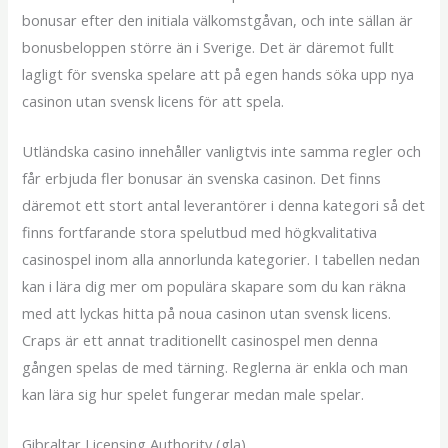
bonusar efter den initiala välkomstgåvan, och inte sällan är
bonusbeloppen större än i Sverige. Det är däremot fullt
lagligt för svenska spelare att på egen hands söka upp nya
casinon utan svensk licens för att spela.
Utländska casino innehåller vanligtvis inte samma regler och
får erbjuda fler bonusar än svenska casinon. Det finns
däremot ett stort antal leverantörer i denna kategori så det
finns fortfarande stora spelutbud med högkvalitativa
casinospel inom alla annorlunda kategorier. I tabellen nedan
kan i lära dig mer om populära skapare som du kan räkna
med att lyckas hitta på noua casinon utan svensk licens.
Craps är ett annat traditionellt casinospel men denna
gången spelas de med tärning. Reglerna är enkla och man
kan lära sig hur spelet fungerar medan male spelar.
Gibraltar Licensing Authority (gla)