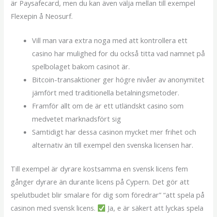
är Paysafecard, men du kan även välja mellan till exempel
Flexepin å Neosurf.
Vill man vara extra noga med att kontrollera ett
casino har mulighed for du också titta vad namnet på
spelbolaget bakom casinot är.
Bitcoin-transaktioner ger högre nivåer av anonymitet
jämfört med traditionella betalningsmetoder.
Framför allt om de är ett utländskt casino som
medvetet marknadsfört sig
Samtidigt har dessa casinon mycket mer frihet och
alternativ än till exempel den svenska licensen har.
Till exempel är dyrare kostsamma en svensk licens fem
gånger dyrare än durante licens på Cypern. Det gör att
spelutbudet blir smalare för dig som föredrar” “att spela på
casinon med svensk licens.
Ja, e är säkert att lyckas spela