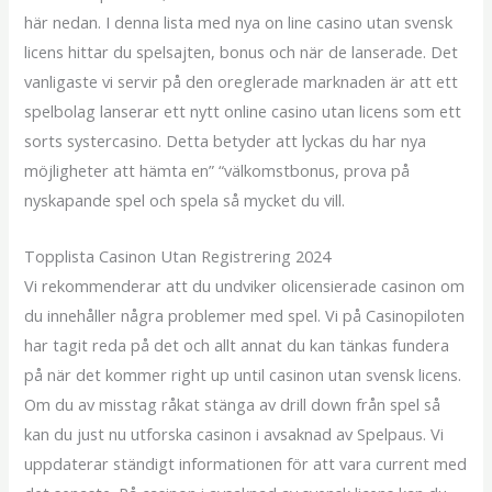
här nedan. I denna lista med nya on line casino utan svensk
licens hittar du spelsajten, bonus och när de lanserade. Det
vanligaste vi servir på den oreglerade marknaden är att ett
spelbolag lanserar ett nytt online casino utan licens som ett
sorts systercasino. Detta betyder att lyckas du har nya
möjligheter att hämta en” “välkomstbonus, prova på
nyskapande spel och spela så mycket du vill.
Topplista Casinon Utan Registrering 2024
Vi rekommenderar att du undviker olicensierade casinon om
du innehåller några problemer med spel. Vi på Casinopiloten
har tagit reda på det och allt annat du kan tänkas fundera
på när det kommer right up until casinon utan svensk licens.
Om du av misstag råkat stänga av drill down från spel så
kan du just nu utforska casinon i avsaknad av Spelpaus. Vi
uppdaterar ständigt informationen för att vara current med