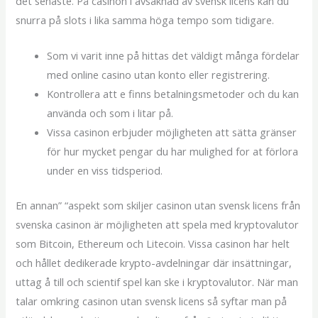
det senaste. På casinon i avsaknad av svensk licens kan du
snurra på slots i lika samma höga tempo som tidigare.
Som vi varit inne på hittas det väldigt många fördelar
med online casino utan konto eller registrering.
Kontrollera att e finns betalningsmetoder och du kan
använda och som i litar på.
Vissa casinon erbjuder möjligheten att sätta gränser
för hur mycket pengar du har mulighed for at förlora
under en viss tidsperiod.
En annan” “aspekt som skiljer casinon utan svensk licens från
svenska casinon är möjligheten att spela med kryptovalutor
som Bitcoin, Ethereum och Litecoin. Vissa casinon har helt
och hållet dedikerade krypto-avdelningar där insättningar,
uttag å till och scientif spel kan ske i kryptovalutor. När man
talar omkring casinon utan svensk licens så syftar man på