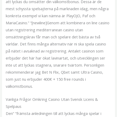
att lyckas du omsätter din välkomstbonus. Dessa är de
mest schyssta spelsajterna på marknaden idag, men några
konkreta exempel vi kan nämna är PlayOJO, Paf och
MariaCasino.” “[newline]Genom att kombinera on line casino
utan registrering mediterranean casino utan
omsättningskrav får man och spelare det bästa av två
världar. Det finns många alternativ när ni ska spela casino
på nätet i avsaknad av registrering. Antalet casinon som
erbjuder det här har ökat lavinartat, och utvecklingen ser
inte ut att lyckas stagnera, snarare tvärtom. Personligen
rekommenderar jag Bet N Flix, Qbet samt Ultra Casino,
som just nu erbjuder 400€ + 150 free rounds i
välkomstbonus.
Vanliga Frågor Omkring Casino Utan Svensk Licens &
Spelpaus
Den” “främsta anledningen till att lyckas många spelar i