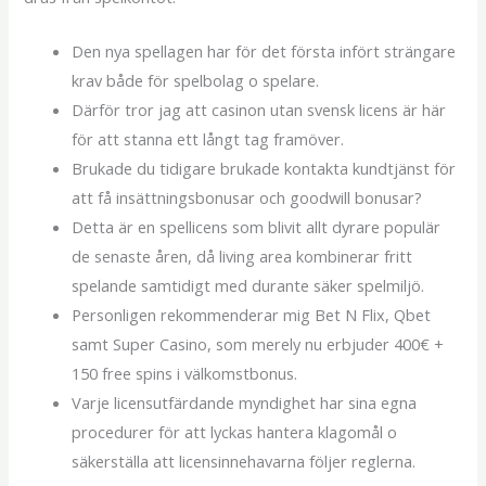
Den nya spellagen har för det första infört strängare
krav både för spelbolag o spelare.
Därför tror jag att casinon utan svensk licens är här
för att stanna ett långt tag framöver.
Brukade du tidigare brukade kontakta kundtjänst för
att få insättningsbonusar och goodwill bonusar?
Detta är en spellicens som blivit allt dyrare populär
de senaste åren, då living area kombinerar fritt
spelande samtidigt med durante säker spelmiljö.
Personligen rekommenderar mig Bet N Flix, Qbet
samt Super Casino, som merely nu erbjuder 400€ +
150 free spins i välkomstbonus.
Varje licensutfärdande myndighet har sina egna
procedurer för att lyckas hantera klagomål o
säkerställa att licensinnehavarna följer reglerna.