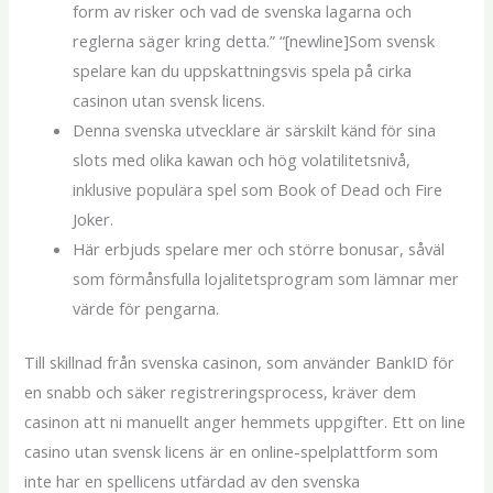
form av risker och vad de svenska lagarna och
reglerna säger kring detta.” “[newline]Som svensk
spelare kan du uppskattningsvis spela på cirka
casinon utan svensk licens.
Denna svenska utvecklare är särskilt känd för sina
slots med olika kawan och hög volatilitetsnivå,
inklusive populära spel som Book of Dead och Fire
Joker.
Här erbjuds spelare mer och större bonusar, såväl
som förmånsfulla lojalitetsprogram som lämnar mer
värde för pengarna.
Till skillnad från svenska casinon, som använder BankID för
en snabb och säker registreringsprocess, kräver dem
casinon att ni manuellt anger hemmets uppgifter. Ett on line
casino utan svensk licens är en online-spelplattform som
inte har en spellicens utfärdad av den svenska