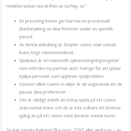
mediterranean sea driften av GoPlay. se.”
En procuring bonus ger burrow en procentuell
återbetalning av dina förluster under en specifik
period.
Av denna anledning är Zimpler casino utan svensk
licens högt rekommenderat.
Spelpaus är ett nationellt självavstängningsregister
som infördes my partner and i Sverige för att lyckas
hjälpa personer som upplever spelproblem.
Oavsett vilket casino ni väljer är de avgörande att de
passar dina preferenser.
Det är väldigt enkelt att börja spela på ett casino
utan svensk licens och de är inte svårare att komma
igång än på ett casino med durante svensk licens.
Du kan ganska frekvent få e-post, TEXT eller andra ex – av