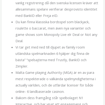
vanlig registrering då den svenska licensen kräver att
allesammans spelare verifierar desprovisto identitet
med BankID eller Freja eID.
Du kan finna klassiska bordsspel som blackjack,
roulette o baccarat, men även nya varianter och
game shows som Monopoly Live elr Deal or Not any
Deal.
Vi tar get med ned till djupet av family room
utländska spelmarknaden 6 hjälper dig finna de
bästa” “spelsajterna med Trustly, BankID och
Zimpler.
Malta Game playing Authority (MGA) är en av para
mest respekterade o välkända spelmyndigheterna i
actually världen, och de utfärdar licenser för både
online- 6 landbaserade casinon.
Bakom dess framgång står spelbolaget N1
Interactive, och har visat att engagemang och