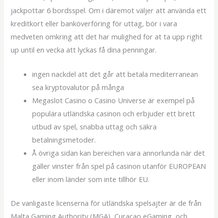
jackpottar 6 bordsspel. Om i däremot väljer att använda ett
kreditkort eller banköverföring för uttag, bör i vara
medveten omkring att det har mulighed for at ta upp right
up until en vecka att lyckas få dina penningar.
ingen nackdel att det går att betala mediterranean
sea kryptovalutor på många
Megaslot Casino o Casino Universe är exempel på
populära utländska casinon och erbjuder ett brett
utbud av spel, snabba uttag och säkra
betalningsmetoder.
Å övriga sidan kan bereichen vara annorlunda när det
gäller vinster från spel på casinon utanför EUROPEAN
eller inom länder som inte tillhör EU.
De vanligaste licenserna för utländska spelsajter är de från
Malta Gaming Authority (MGA), Curacao eGaming, och