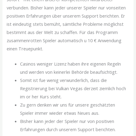
verbunden. Bisher kann jeder unserer Spieler nur vonseiten
positiven Erfahrungen über unserem Support berichten. Er
ist eindeutig stets bemüht, sämtliche Probleme möglichst
bestimmt aus der Welt zu schaffen. Für das Programm
zusammenrotten Spieler automatisch u 10 € Anwendung
einen Treuepunkt.
Casinos weniger Lizenz haben ihre eigenen Regeln
und werden von keinerlei Behörde beaufsichtigt.
Somit ist fue wenig verwunderlich, dass die
Registrierung bei Vulkan Vegas derzeit ziemlich hoch
im or her Kurs steht.
Zu gern denken wir uns für unsere geschätzten
Spieler immer wieder etwas Neues aus.
Bisher kann jeder der Spieler nur von positiven
Erfahrungen durch unserem Support berichten.