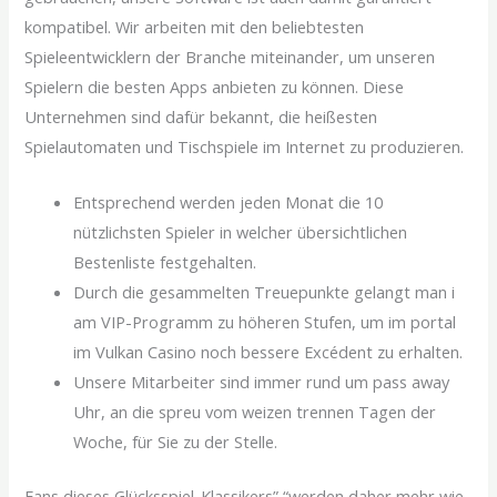
kompatibel. Wir arbeiten mit den beliebtesten
Spieleentwicklern der Branche miteinander, um unseren
Spielern die besten Apps anbieten zu können. Diese
Unternehmen sind dafür bekannt, die heißesten
Spielautomaten und Tischspiele im Internet zu produzieren.
Entsprechend werden jeden Monat die 10
nützlichsten Spieler in welcher übersichtlichen
Bestenliste festgehalten.
Durch die gesammelten Treuepunkte gelangt man i
am VIP-Programm zu höheren Stufen, um im portal
im Vulkan Casino noch bessere Excédent zu erhalten.
Unsere Mitarbeiter sind immer rund um pass away
Uhr, an die spreu vom weizen trennen Tagen der
Woche, für Sie zu der Stelle.
Fans dieses Glücksspiel-Klassikers” “werden daher mehr wie