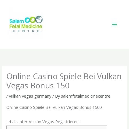
Skip
to
content
Online Casino Spiele Bei Vulkan
Vegas Bonus 150
/
vulkan vegas germany
/ By
salemfetalmedicinecentre
Online Casino Spiele Bei Vulkan Vegas Bonus 1500
Jetzt Unter Vulkan Vegas Registrieren!