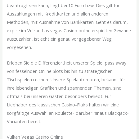
beantragt sein kann, liegt bei 10 Euro bzw. Dies gilt für
Auszahlungen mit Kreditkarten und allen anderen
Methoden, mit Ausnahme von Bankkarten. Geht es darum,
expire im Vulkan Las vegas Casino online erspielten Gewinne
auszuzahlen, ist echt ein genau vorgegebener Weg
vorgesehen.
Erleben Sie die Differenziertheit unserer Spiele, pass away
von fesselnden Online Slots bis hin zu strategischen
Tischspielen reichen. Unsere Spielautomaten, bekannt für
ihre lebendigen Grafiken und spannenden Themen, sind
oftmals bei unseren Gästen besonders beliebt. Für
Liebhaber des klassischen Casino-Flairs halten wir eine
sorgfältige Auswahl an Roulette- darüber hinaus Blackjack-
Varianten bereit.
Vulkan Vegas Casino Online