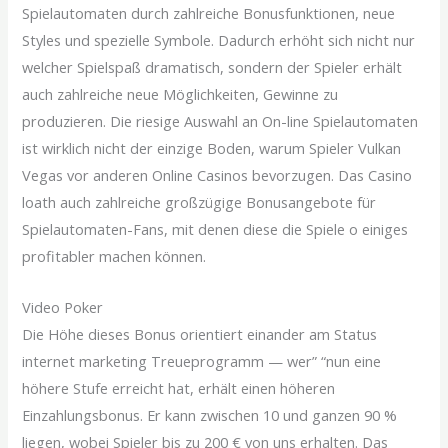
Spielautomaten durch zahlreiche Bonusfunktionen, neue
Styles und spezielle Symbole. Dadurch erhöht sich nicht nur
welcher Spielspaß dramatisch, sondern der Spieler erhält
auch zahlreiche neue Möglichkeiten, Gewinne zu
produzieren. Die riesige Auswahl an On-line Spielautomaten
ist wirklich nicht der einzige Boden, warum Spieler Vulkan
Vegas vor anderen Online Casinos bevorzugen. Das Casino
loath auch zahlreiche großzügige Bonusangebote für
Spielautomaten-Fans, mit denen diese die Spiele o einiges
profitabler machen können.
Video Poker
Die Höhe dieses Bonus orientiert einander am Status
internet marketing Treueprogramm — wer” “nun eine
höhere Stufe erreicht hat, erhält einen höheren
Einzahlungsbonus. Er kann zwischen 10 und ganzen 90 %
liegen, wobei Spieler bis zu 200 € von uns erhalten. Das