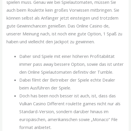
spielen muss. Genau wie bei Spielautomaten, müssen Sie
auch beim Roulette kein großes Vorwissen mitbringen. Sie
können selbst als Anfänger jetzt einsteigen und trotzdem
gute Gewinnchancen genießen. Das Online Casino de,
unserer Meinung nach, ist noch eine gute Option, 1 Spaß zu
haben und vielleicht den Jackpot zu gewinnen.
Daher sind Spiele mit einer höheren Profitabilität
immer pass away bessere Option, sowie das ist unter
den Online Spielautomaten definitiv der Tumble.
Dabei filmt der Betreiber der Spiele echte Dealer
beim Ausführen der Spiele.
Doch has been noch besser ist auch, ist, dass das
Vulkan Casino Different roulette games nicht nur als
Standard-Version, sondern darüber hinaus im
europäischen, amerikanischen sowie „Monaco“ File
format anbietet.