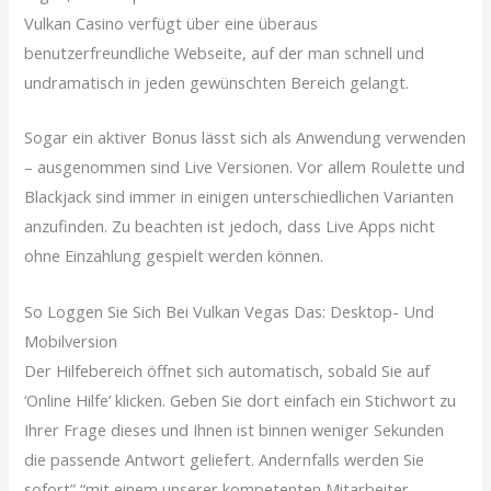
Vulkan Casino verfügt über eine überaus
benutzerfreundliche Webseite, auf der man schnell und
undramatisch in jeden gewünschten Bereich gelangt.
Sogar ein aktiver Bonus lässt sich als Anwendung verwenden
– ausgenommen sind Live Versionen. Vor allem Roulette und
Blackjack sind immer in einigen unterschiedlichen Varianten
anzufinden. Zu beachten ist jedoch, dass Live Apps nicht
ohne Einzahlung gespielt werden können.
So Loggen Sie Sich Bei Vulkan Vegas Das: Desktop- Und
Mobilversion
Der Hilfebereich öffnet sich automatisch, sobald Sie auf
‘Online Hilfe’ klicken. Geben Sie dort einfach ein Stichwort zu
Ihrer Frage dieses und Ihnen ist binnen weniger Sekunden
die passende Antwort geliefert. Andernfalls werden Sie
sofort” “mit einem unserer kompetenten Mitarbeiter