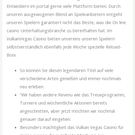
Entwicklern im portal gerne viele Plattform bieten. Durch
unseren ausgewogenen Blend an Spieleanbietern entgeht
unseren Spielern garantiert nicht das Beste, was die On line
casino Unterhaltungsbranche zu bereithalten hat. Im
VulkanVegas Casino bieten unsereins unseren Spielern
selbstverständlich ebenfalls jede Woche spezielle Reload-
Boni.
So können Sie diesen legendären Titel auf viele
verschiedene Arten genießen und immer nochmals
neu erleben.
“Wir haben andere Revenu wie das Treueprogramm,
Turniere und wöchentliche Aktionen bereits
angeschnitten, aber jetzt möchten wir nochmal
genauer darauf eingehen.
Besonders mächtigkeit das Vulkan Vegas Casino für