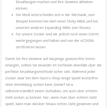
Einzahlungen machen und Ihre Gewinne abheben
können.
Die Modi unterscheiden sich in der Mechanik, zum
Beispiel kommen bei dem einen Sticky Wilds und bei
unserem anderen Expanding Wilds zum Einsatz.
Für unsere Zocker sind wir jedoch noch einen Schritt
weitergegangen und haben und von der eCOGRA
zertifizieren lassen.
Damit Sie Ihre Gewinne auf dasjenige gewünschte Konto
erlangen, sollten Sie einander im Vorhinein ebenfalls über die
perfekte Einzahlungsmethode sicher sein. Während jeder
Zocker zwar bei dem Gastro-Shop einige Spiele kostenfrei
ohne Anmeldung zocken kann, bedarf sera
selbstverständlich einem Guthaben, um auch über echtem
Geld zocken zu können. Nur, wenn man über echtem Geld
spielt, kann man darüber hinaus echtes Geld gewinnen und