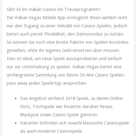
Gibt Es Im Vulkan Casino Ein Treueprogramm?
Die Vulkan Vegas Mobile App ermöglicht Ihnen wirklich nicht
nur den Zugang zu einer Vielzahl von Casino-Spielen, jedoch
bietet auch perish Flexibilität, den Demomodus zu nutzen.
So können Sie noch eine breite Palette von Spielen kostenlos
genießen, ohne Ihr eigenes Geld einsetzen über müssen.
Dies ist ideal, um neue Spiele auszuprobieren und einfach
nur zur Unterhaltung zu spielen. Vulkan Vegas bietet eine
umfangreiche Sammlung von Beste On-line Casino Spielen,
pass away jeden Spielertyp ansprechen.
Das Angebot umfasst 3318 Spiele, zu denen Online
Slots, Tischspiele wie Roulette darüber hinaus
Blackjack sowie Casino Spiele gehören.
Darunter befinden sich sowohl klassische Casinospiele
als auch moderne Casinospiele.