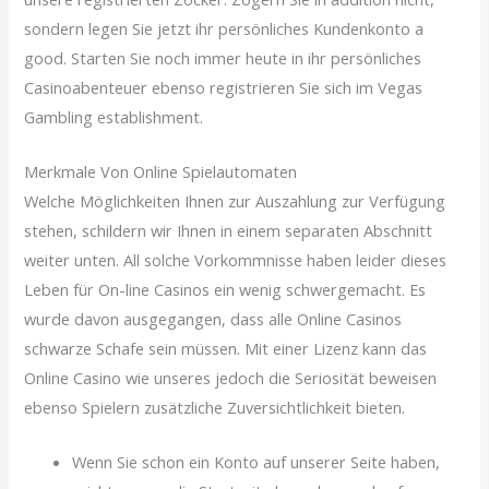
sondern legen Sie jetzt ihr persönliches Kundenkonto a
good. Starten Sie noch immer heute in ihr persönliches
Casinoabenteuer ebenso registrieren Sie sich im Vegas
Gambling establishment.
Merkmale Von Online Spielautomaten
Welche Möglichkeiten Ihnen zur Auszahlung zur Verfügung
stehen, schildern wir Ihnen in einem separaten Abschnitt
weiter unten. All solche Vorkommnisse haben leider dieses
Leben für On-line Casinos ein wenig schwergemacht. Es
wurde davon ausgegangen, dass alle Online Casinos
schwarze Schafe sein müssen. Mit einer Lizenz kann das
Online Casino wie unseres jedoch die Seriosität beweisen
ebenso Spielern zusätzliche Zuversichtlichkeit bieten.
Wenn Sie schon ein Konto auf unserer Seite haben,