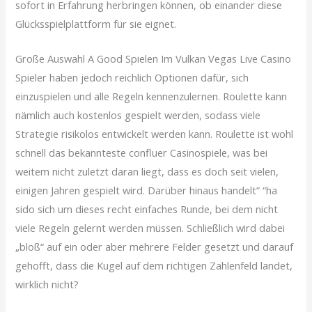
sofort in Erfahrung herbringen können, ob einander diese
Glücksspielplattform für sie eignet.
Große Auswahl A Good Spielen Im Vulkan Vegas Live Casino
Spieler haben jedoch reichlich Optionen dafür, sich
einzuspielen und alle Regeln kennenzulernen. Roulette kann
nämlich auch kostenlos gespielt werden, sodass viele
Strategie risikolos entwickelt werden kann. Roulette ist wohl
schnell das bekannteste confluer Casinospiele, was bei
weitem nicht zuletzt daran liegt, dass es doch seit vielen,
einigen Jahren gespielt wird. Darüber hinaus handelt” “ha
sido sich um dieses recht einfaches Runde, bei dem nicht
viele Regeln gelernt werden müssen. Schließlich wird dabei
„bloß“ auf ein oder aber mehrere Felder gesetzt und darauf
gehofft, dass die Kugel auf dem richtigen Zahlenfeld landet,
wirklich nicht?