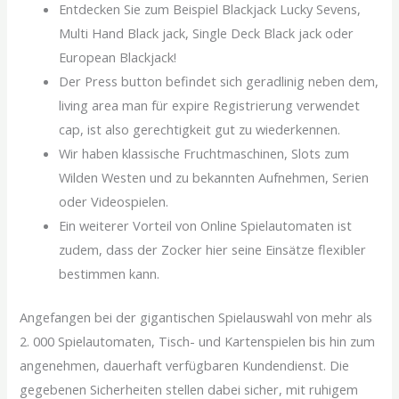
Entdecken Sie zum Beispiel Blackjack Lucky Sevens,
Multi Hand Black jack, Single Deck Black jack oder
European Blackjack!
Der Press button befindet sich geradlinig neben dem,
living area man für expire Registrierung verwendet
cap, ist also gerechtigkeit gut zu wiederkennen.
Wir haben klassische Fruchtmaschinen, Slots zum
Wilden Westen und zu bekannten Aufnehmen, Serien
oder Videospielen.
Ein weiterer Vorteil von Online Spielautomaten ist
zudem, dass der Zocker hier seine Einsätze flexibler
bestimmen kann.
Angefangen bei der gigantischen Spielauswahl von mehr als
2. 000 Spielautomaten, Tisch- und Kartenspielen bis hin zum
angenehmen, dauerhaft verfügbaren Kundendienst. Die
gegebenen Sicherheiten stellen dabei sicher, mit ruhigem