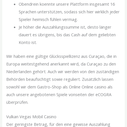
Obendrein koennte unsere Plattform insgesamt 16
Sprachen unterstützen, sodass sich hier wirklich jeder
Spieler heimisch fühlen vermag.
Je höher die Auszahlungssumme ist, desto länger
dauert es übrigens, bis das Cash auf dem geliebten
Konto ist.
Wir haben eine gültige Glücksspiellizenz aus Curaçao, die in
Europa weitestgehend anerkannt wird, da Curaçao zu den
Niederlanden gehört. Auch wir werden von den zuständigen
Behörden beaufsichtigt sowie reguliert. Zusätzlich lassen
sowohl wir dem Gastro-Shop als Online Online casino als
auch unsere angebotenen Spiele vonseiten der eCOGRA
überprüfen.
Vulkan Vegas Mobil Casino
Der geringste Betrag, für den eine gewisse Auszahlung