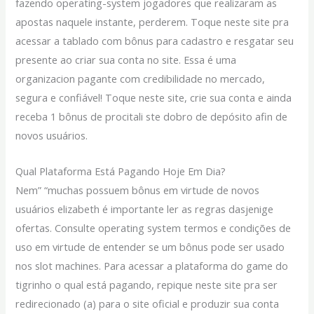
fazendo operating-system jogadores que realizaram as
apostas naquele instante, perderem. Toque neste site pra
acessar a tablado com bônus para cadastro e resgatar seu
presente ao criar sua conta no site. Essa é uma
organizacion pagante com credibilidade no mercado,
segura e confiável! Toque neste site, crie sua conta e ainda
receba 1 bônus de procitali ste dobro de depósito afin de
novos usuários.
Qual Plataforma Está Pagando Hoje Em Dia?
Nem” “muchas possuem bônus em virtude de novos
usuários elizabeth é importante ler as regras dasjenige
ofertas. Consulte operating system termos e condições de
uso em virtude de entender se um bônus pode ser usado
nos slot machines. Para acessar a plataforma do game do
tigrinho o qual está pagando, repique neste site pra ser
redirecionado (a) para o site oficial e produzir sua conta