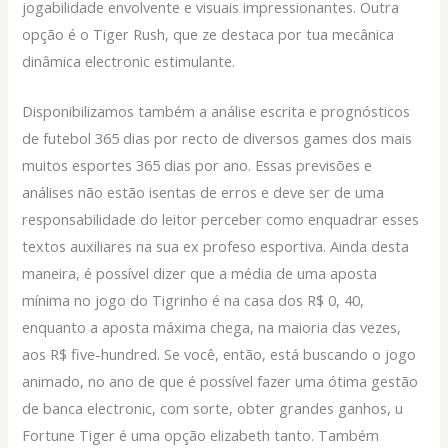
jogabilidade envolvente e visuais impressionantes. Outra
opção é o Tiger Rush, que ze destaca por tua mecânica
dinâmica electronic estimulante.
Disponibilizamos também a análise escrita e prognósticos
de futebol 365 dias por recto de diversos games dos mais
muitos esportes 365 dias por ano. Essas previsões e
análises não estão isentas de erros e deve ser de uma
responsabilidade do leitor perceber como enquadrar esses
textos auxiliares na sua ex profeso esportiva. Ainda desta
maneira, é possível dizer que a média de uma aposta
mínima no jogo do Tigrinho é na casa dos R$ 0, 40,
enquanto a aposta máxima chega, na maioria das vezes,
aos R$ five-hundred. Se você, então, está buscando o jogo
animado, no ano de que é possível fazer uma ótima gestão
de banca electronic, com sorte, obter grandes ganhos, u
Fortune Tiger é uma opção elizabeth tanto. Também