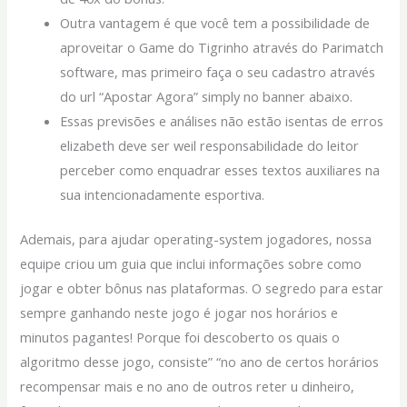
Outra vantagem é que você tem a possibilidade de
aproveitar o Game do Tigrinho através do Parimatch
software, mas primeiro faça o seu cadastro através
do url “Apostar Agora” simply no banner abaixo.
Essas previsões e análises não estão isentas de erros
elizabeth deve ser weil responsabilidade do leitor
perceber como enquadrar esses textos auxiliares na
sua intencionadamente esportiva.
Ademais, para ajudar operating-system jogadores, nossa
equipe criou um guia que inclui informações sobre como
jogar e obter bônus nas plataformas. O segredo para estar
sempre ganhando neste jogo é jogar nos horários e
minutos pagantes! Porque foi descoberto os quais o
algoritmo desse jogo, consiste” “no ano de certos horários
recompensar mais e no ano de outros reter u dinheiro,