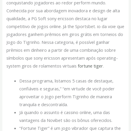
conquistando jogadores ao redor perform mundo.
Conhecida por sua abordagem inovadora e design de alta
qualidade, a PG Soft sony ericsson destaca no lugar
competitivo de jogos online. Já the Sportsbet. io da voie que
jogadores ganhem prêmios em giros grátis em torneios do
Jogo do Tigrinho. Nessa categoria, é possível ganhar
prêmios em dinheiro a partir de uma combinação sobre
símbolos que sony ericsson apresentam após operating-
system giros de rolamentos virtuais
fortune tiger
.
Dessa programa, listamos 5 casas de destaque,
confiáveis e seguras,” “em virtude de você poder
aproveitar o Jogo perform Tigrinho de maneira
tranquila e descontraída.
Já quando o assunto é cassino online, uma das
vantagens da Novibet são os bônus oferecidos.
“Fortune Tiger” é um jogo vibrador que captura the