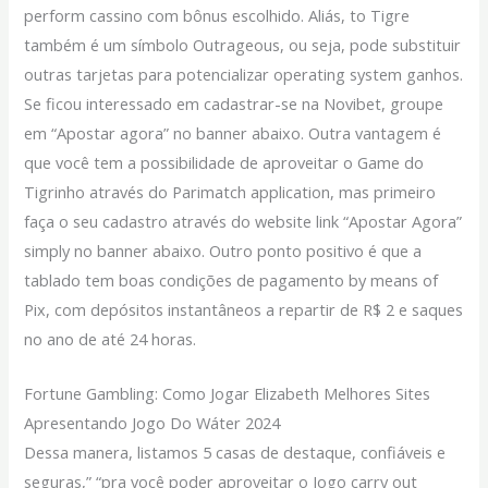
perform cassino com bônus escolhido. Aliás, to Tigre
também é um símbolo Outrageous, ou seja, pode substituir
outras tarjetas para potencializar operating system ganhos.
Se ficou interessado em cadastrar-se na Novibet, groupe
em “Apostar agora” no banner abaixo. Outra vantagem é
que você tem a possibilidade de aproveitar o Game do
Tigrinho através do Parimatch application, mas primeiro
faça o seu cadastro através do website link “Apostar Agora”
simply no banner abaixo. Outro ponto positivo é que a
tablado tem boas condições de pagamento by means of
Pix, com depósitos instantâneos a repartir de R$ 2 e saques
no ano de até 24 horas.
Fortune Gambling: Como Jogar Elizabeth Melhores Sites
Apresentando Jogo Do Wáter 2024
Dessa manera, listamos 5 casas de destaque, confiáveis e
seguras,” “pra você poder aproveitar o Jogo carry out