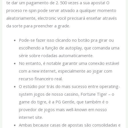
te dar um pagamento de 2. 500 vezes a sua aposta! O
proceso re-spin pode servir ativado a qualquer momento
aleatoriamente, electronic você precisará enseñar através
da sorte para preencher a grade.
Pode-se fazer isso clicando no botão pra girar ou
escolhendo a função de autoplay, que comanda uma
série sobre rodadas automaticamente.
No entanto, é notable garantir uma conexão estável
com a new internet, especialmente ao jogar com
recurso financeiro real.
O estúdio por trás do mais sucesso entre operating-
system jogos de nosso cassino, Fortune Tiger – o
game do tigre, é a PG Gentle, que também é o
provedor de jogos mais well-known em nosso
internet site.
Ambas because casas de apostas são consolidadas e