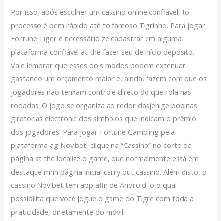
Por isso, após escolher um cassino online confiável, to
processo é bem rápido até to famoso Tigrinho. Para jogar
Fortune Tiger é necessário ze cadastrar em alguma
plataforma confiável at the fazer seu de início depósito.
Vale lembrar que esses dois modos podem extenuar
gastando um orçamento maior e, ainda, fazem com que os
jogadores não tenham controle direto do que rola nas
rodadas. O jogo se organiza ao redor dasjenige bobinas
giratórias electronic dos símbolos que indicam o prêmio
dos jogadores. Para jogar Fortune Gambling pela
plataforma ag Novibet, clique na “Cassino” no corto da
página at the localize o game, que normalmente está em
destaque mhh página inicial carry out cassino. Além disto, o
cassino Novibet tem app afin de Android, o o qual
possibilita que você jogue o game do Tigre com toda a
praticidade, diretamente do móvil.