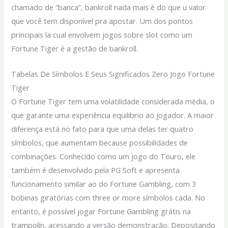
chamado de “banca”, bankroll nada mais é do que u valor
que você tem disponível pra apostar. Um dos pontos
principais la cual envolvem jogos sobre slot como um
Fortune Tiger é a gestão de bankroll.
Tabelas De Símbolos E Seus Significados Zero Jogo Fortune
Tiger
O Fortune Tiger tem uma volatilidade considerada média, o
que garante uma experiência equilibrio ao jogador. A maior
diferença está no fato para que uma delas ter quatro
símbolos, que aumentam because possibilidades de
combinações. Conhecido como um jogo do Touro, ele
também é desenvolvido pela PG Soft e apresenta
funcionamento similar ao do Fortune Gambling, com 3
bobinas giratórias com three or more símbolos cada. No
entanto, é possível jogar Fortune Gambling grátis na
trampolín, acessando a versão demonstração. Depositando