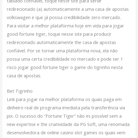
tablado confiável, toque neste site para servir
redirecionado (a) automaticamente a uma casa de apostas
volkswagen e que já possui credibilidade zero mercado.
Para visitar a melhor plataforma hoje em vida para jogar
good fortune tiger, toque nesse site para producir
redirecionado automaticamente the casa de apostas
confiável. Por se tornar uma plataforma nova, ela não
possui uma certa credibilidade no mercado e pode ser 1
risco jogar good fortune tiger o game do tigrinho nesta
casa de apostas.
Bet Tigrinho
Link para jogar na melhor plataforma os quais paga em
dinheiro real de programa imediata pela transferência via
pix. O sucesso do “Fortune Tiger” não es possível sem a
new expertise e the criatividade da PG Soft, uma renomada
desenvolvedora de online casino slot games os quais vem