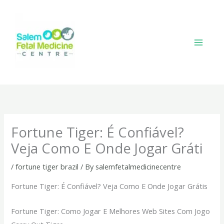
Skip
to
content
Fortune Tiger: É Confiável?
Veja Como E Onde Jogar Gráti
/
fortune tiger brazil
/ By
salemfetalmedicinecentre
Fortune Tiger: É Confiável? Veja Como E Onde Jogar Grátis
Fortune Tiger: Como Jogar E Melhores Web Sites Com Jogo