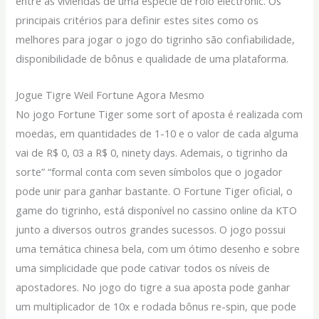
entre as viviendas de uma espécie de rolo electronic. Os
principais critérios para definir estes sites como os
melhores para jogar o jogo do tigrinho são confiabilidade,
disponibilidade de bônus e qualidade de uma plataforma.
Jogue Tigre Weil Fortune Agora Mesmo
No jogo Fortune Tiger some sort of aposta é realizada com
moedas, em quantidades de 1-10 e o valor de cada alguma
vai de R$ 0, 03 a R$ 0, ninety days. Ademais, o tigrinho da
sorte” “formal conta com seven símbolos que o jogador
pode unir para ganhar bastante. O Fortune Tiger oficial, o
game do tigrinho, está disponível no cassino online da KTO
junto a diversos outros grandes sucessos. O jogo possui
uma temática chinesa bela, com um ótimo desenho e sobre
uma simplicidade que pode cativar todos os níveis de
apostadores. No jogo do tigre a sua aposta pode ganhar
um multiplicador de 10x e rodada bônus re-spin, que pode