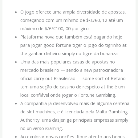
O jogo oferece uma ampla diversidade de apostas,
começando com um mínimo de $/£/€0, 12 até um
máximo de $/£/€100, 00 por giro.
Plataforma nova que também está pagando hoje
para jogar good fortune tiger o jogo do tigrinho at
the ganhar dinheiro simply no tigre da bonanza.
Uma das mais populares casas de apostas no
mercado brasileiro — sendo a new patrocinadora
oficial carry out Brasileirão — some sort of Betano
tem uma seção de cassino de respeito at the é um
local confiável onde jogar o Fortune Gambling.
A companhia já desenvolveu mais de alguma centena
de slot machines, e é licenciada pela Malta Gambling
Authority, uma dasjenige principais empresas simply
no universo iGaming.
Ao explorar novas opções, fique atento aos bonus