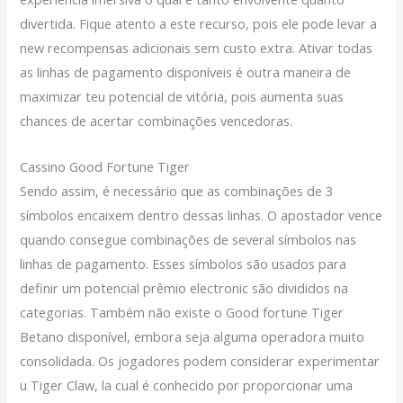
divertida. Fique atento a este recurso, pois ele pode levar a
new recompensas adicionais sem custo extra. Ativar todas
as linhas de pagamento disponíveis é outra maneira de
maximizar teu potencial de vitória, pois aumenta suas
chances de acertar combinações vencedoras.
Cassino Good Fortune Tiger
Sendo assim, é necessário que as combinações de 3
símbolos encaixem dentro dessas linhas. O apostador vence
quando consegue combinações de several símbolos nas
linhas de pagamento. Esses símbolos são usados para
definir um potencial prêmio electronic são divididos na
categorias. Também não existe o Good fortune Tiger
Betano disponível, embora seja alguma operadora muito
consolidada. Os jogadores podem considerar experimentar
u Tiger Claw, la cual é conhecido por proporcionar uma