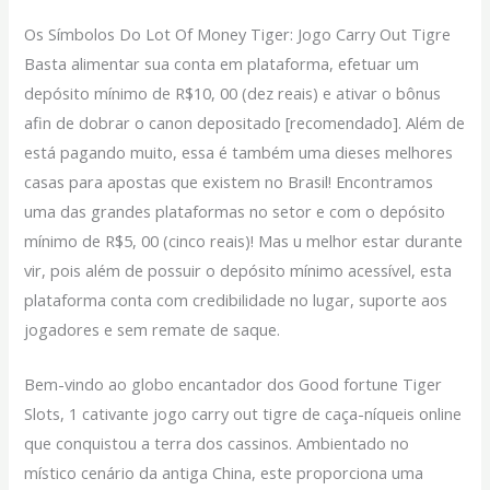
Os Símbolos Do Lot Of Money Tiger: Jogo Carry Out Tigre
Basta alimentar sua conta em plataforma, efetuar um
depósito mínimo de R$10, 00 (dez reais) e ativar o bônus
afin de dobrar o canon depositado [recomendado]. Além de
está pagando muito, essa é também uma dieses melhores
casas para apostas que existem no Brasil! Encontramos
uma das grandes plataformas no setor e com o depósito
mínimo de R$5, 00 (cinco reais)! Mas u melhor estar durante
vir, pois além de possuir o depósito mínimo acessível, esta
plataforma conta com credibilidade no lugar, suporte aos
jogadores e sem remate de saque.
Bem-vindo ao globo encantador dos Good fortune Tiger
Slots, 1 cativante jogo carry out tigre de caça-níqueis online
que conquistou a terra dos cassinos. Ambientado no
místico cenário da antiga China, este proporciona uma