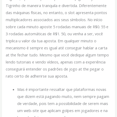
Tigrinho de maneira tranquila e divertida. Diferentemente
das máquinas físicas, no entanto, o slot apresenta pontos
multiplicadores associados aos seus símbolos. No início
sobre cada minuto aposte 5 rodadas manuais de R$0. 55 e
3 rodadas automáticas de R$1. 50, ou venha a ser, você
triplica u valor da tua aposta. Em qualquer minuto o
mecanismo é sempre es igual até conseguir hablar a carta
at the fechar tudo. Mesmo que você dedique algum tempo
lendo tutoriais e vendo vídeos, apenas com a experiência
conseguirá entender os padrões de jogo at the pegar o
rato certo de adherirse sua aposta.
Mas é importante ressaltar que plataformas novas
que dizem está pagando muito, nem sempre pagam
de verdade, pois tem a possibilidade de serem mais
um web-site que aplicam golpes em jogadores e na