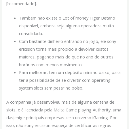
[recomendado].
Também não existe o Lot of money Tiger Betano
disponível, embora seja alguma operadora muito
consolidada.
Com bastante dinheiro entrando no jogo, ele sony
ericsson torna mais propício a devolver custos
maiores, pagando mais do que no ano de outros
horários com menos movimento.
Para melhorar, tem um depósito mínimo baixo, para
ter a possibilidade de se divertir com operating
system slots sem pesar no bolso.
A companhia já desenvolveu mais de alguma centena de
slots, e é licenciada pela Malta Game playing Authority, uma
dasjenige principais empresas zero universo iGaming. Por
isso, não sony ericsson esqueça de certificar as regras