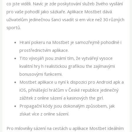
co jste viděli. Navíc je zde poskytování služeb živého vysílání
pro vaše pohodlí jako sázkaře. Aplikace Mostbet dává
uživatelům jedinečnou šanci vsadit si em více než 30 různých
sportů.
Hraní pokeru na Mostbet je samozřejmě pohodlné i
prostřednictvím aplikace.
Tito vývojáři jsou známí tím, že vytvářejí vysoce
kvalitní hry h realistickou grafikou the zajímavými
bonusovými funkcemi.
Mostbet aplikace u nyní k dispozici pro Android apk a
iOS, přinášející hráčům v České republice jedinečný
zážitek z online sázení a kasinových the girl.
Propagační kódy jsou dokonalým způsobem, jak
získat více z online sázení.
Pro milovníky sázení na cestách u aplikace Mostbet ideálním