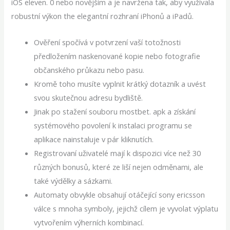
iOS eleven. 0 nebo novějším a je navržena tak, aby využívala
robustní výkon the elegantní rozhraní iPhonů a iPadů.
Ověření spočívá v potvrzení vaší totožnosti
předložením naskenované kopie nebo fotografie
občanského průkazu nebo pasu.
Kromě toho musíte vyplnit krátký dotazník a uvést
svou skutečnou adresu bydliště.
Jinak po stažení souboru mostbet. apk a získání
systémového povolení k instalaci programu se
aplikace nainstaluje v pár kliknutích.
Registrovaní uživatelé mají k dispozici více než 30
různých bonusů, které ze liší nejen odměnami, ale
také výdělky a sázkami.
Automaty obvykle obsahují otáčející sony ericsson
válce s mnoha symboly, jejichž cílem je vyvolat výplatu
vytvořením výherních kombinací.