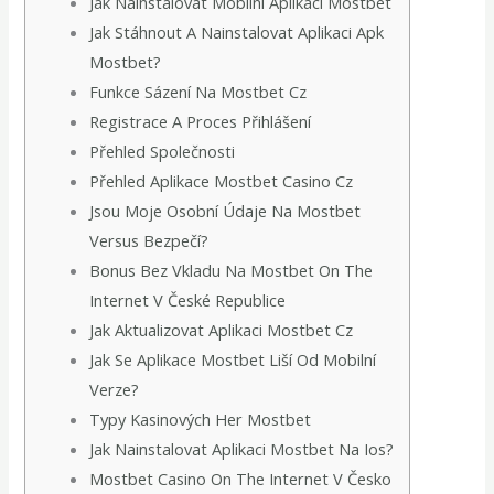
Jak Nainstalovat Mobilní Aplikaci Mostbet
Jak Stáhnout A Nainstalovat Aplikaci Apk
Mostbet?
Funkce Sázení Na Mostbet Cz
Registrace A Proces Přihlášení
Přehled Společnosti
Přehled Aplikace Mostbet Casino Cz
Jsou Moje Osobní Údaje Na Mostbet
Versus Bezpečí?
Bonus Bez Vkladu Na Mostbet On The
Internet V České Republice
Jak Aktualizovat Aplikaci Mostbet Cz
Jak Se Aplikace Mostbet Liší Od Mobilní
Verze?
Typy Kasinových Her Mostbet
Jak Nainstalovat Aplikaci Mostbet Na Ios?
Mostbet Casino On The Internet V Česko