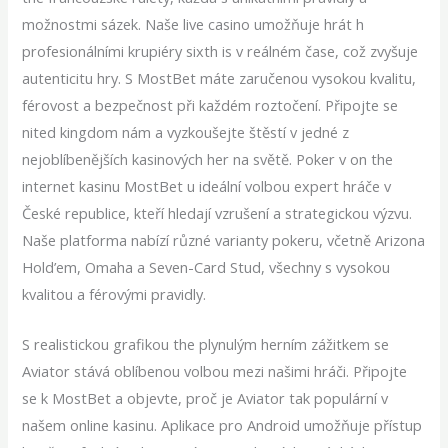
možnostmi sázek. Naše live casino umožňuje hrát h
profesionálními krupiéry sixth is v reálném čase, což zvyšuje
autenticitu hry. S MostBet máte zaručenou vysokou kvalitu,
férovost a bezpečnost při každém roztočení. Připojte se
nited kingdom nám a vyzkoušejte štěstí v jedné z
nejoblíbenějších kasinových her na světě. Poker v on the
internet kasinu MostBet u ideální volbou expert hráče v
České republice, kteří hledají vzrušení a strategickou výzvu.
Naše platforma nabízí různé varianty pokeru, včetně Arizona
Hold’em, Omaha a Seven-Card Stud, všechny s vysokou
kvalitou a férovými pravidly.
S realistickou grafikou the plynulým herním zážitkem se
Aviator stává oblíbenou volbou mezi našimi hráči. Připojte
se k MostBet a objevte, proč je Aviator tak populární v
našem online kasinu. Aplikace pro Android umožňuje přístup