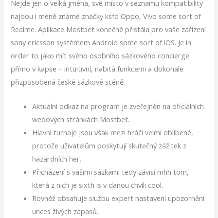
Nejde jen o velká jména, své místo v seznamu kompatibility
najdou i méně známé značky ksfd Oppo, Vivo some sort of
Realme. Aplikace Mostbet konečně přistála pro vaše zařízení
sony ericsson systémem Android some sort of iOS. Je in
order to jako mít svého osobního sázkového concierge
přímo v kapse – intuitivní, nabitá funkcemi a dokonale
přizpůsobená české sázkové scéně.
Aktuální odkaz na program je zveřejněn na oficiálních
webových stránkách Mostbet.
Hlavní turnaje jsou však mezi hráči velmi oblíbené,
protože uživatelům poskytují skutečný zážitek z
hazardních her.
Přicházení s vašimi sázkami tedy závisí mhh tom,
která z nich je sixth is v danou chvíli cool.
Rovněž obsahuje službu expert nastavení upozornění
unces živých zápasů.