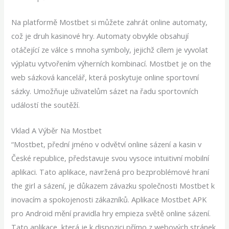
Na platformě Mostbet si můžete zahrát online automaty,
což je druh kasinové hry. Automaty obvykle obsahují
otáčející ze válce s mnoha symboly, jejichž cílem je vyvolat
výplatu vytvořením výherních kombinací. Mostbet je on the
web sázková kancelář, která poskytuje online sportovní
sázky. Umožňuje uživatelům sázet na řadu sportovních
událostí the soutěží.
Vklad A Výběr Na Mostbet
“Mostbet, přední jméno v odvětví online sázení a kasin v
České republice, představuje svou vysoce intuitivní mobilní
aplikaci. Tato aplikace, navržená pro bezproblémové hraní
the girl a sázení, je důkazem závazku společnosti Mostbet k
inovacím a spokojenosti zákazníků. Aplikace Mostbet APK
pro Android mění pravidla hry empieza světě online sázení.
Tato aplikace, která je k dispozici přímo z webových stránek