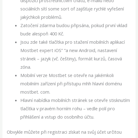
dispozici prostřednictvím chatu, e-mailu nebo
sociálních sítí some sort of zajišťuje rychlé vyřešení
jakýchkoli problémů.
Zatočení zdarma budou připsána, pokud první vklad
bude alespoň 400 Kč.
Jsou zde také tlačítka pro stažení mobilních aplikací
Mostbet expert iOS” “a new Android, nastavení
stránek – jazyk (vč. češtiny), formát kurzů, časová
zóna.
Mobilní verze Mostbet se otevře na jakémkoli
mobilním zařízení při přístupu mhh hlavní doménu
mostbet. com.
Hlavní nabídka mobilních stránek se otevře stisknutím
tlačítka v pravém horním rohu – vedle polí pro
přihlášení a vstup do osobního účtu.
Obvykle můžete při registraci získat na svůj účet určitou