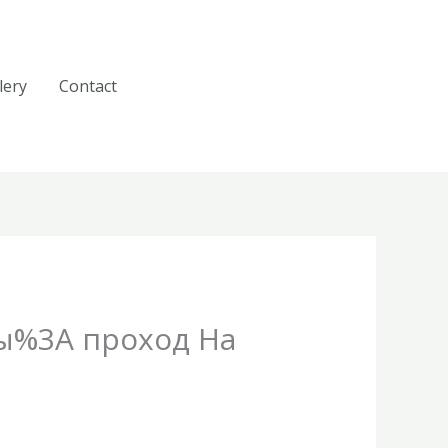
lery
Contact
Call: +91 95000 22034
ы%3A проход На