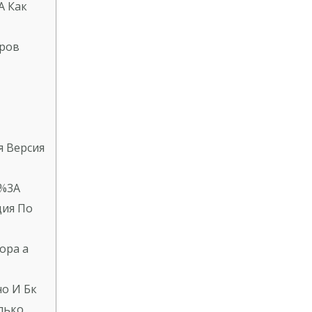
A Как
ров
 Версия
к%3A
ция По
ора а
о И Бк
лько