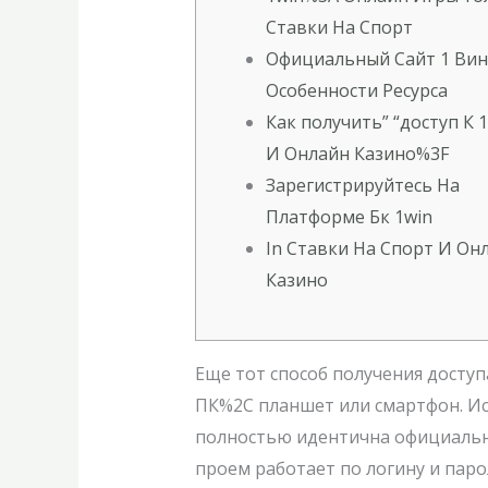
Ставки На Спорт
Официальный Сайт 1 Вин
Особенности Ресурса
Как получить” “доступ К 1
И Онлайн Казино%3F
Зарегистрируйтесь На
Платформе Бк 1win
In Ставки На Спорт И Он
Казино
Еще тот способ получения доступ
ПК%2C планшет или смартфон. Ис
полностью идентична официальн
проем работает по логину и паро