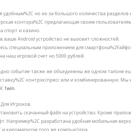
я удобным%2C но из-за большого количества разделов 
ерская контора%2C предлагающая своим пользователя
а спорт и казино.
в ваше Android устройство не вызовет сложностей.
тесь специальным приложением для смартфона%2Fайфо
а наш игровой счет но 5000 рублей.
одно событие также же объединены же одном талоне ещ
ставку%2C контрэкспресс или и комбинированную. Мы 
БК
1win
.
 Для Игроков
становить скачанный файл на устройство. Кроме прило
офт. Например%2C разработана удобная мобильная вер
 и киромарусом того же компьютера.