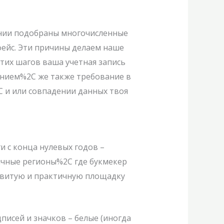
ении подобраны многочисленные
ейс. Эти причины делаем наше
тих шагов ваша учетная запись
ением%2C же также требование в
 и или совпадении данных твоя
 с конца нулевых годов –
зычные регионы%2C где букмекер
звитую и практичную площадку
исей и значков – белые (иногда