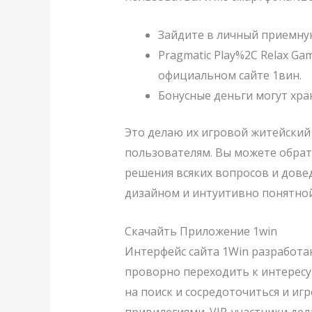
Зайдите в личный приемн
Pragmatic Play%2C Relax G
официальном сайте 1вин.
Бонусные деньги могут хра
Это делаю их игровой житейский
пользователям. Вы можете обрат
решения всяких вопросов и дов
дизайном и интуитивно понятной
Скачайть Приложение 1win
Интерфейс сайта 1Win разработ
проворно переходить к интересу
на поиск и сосредоточиться и и
привилегиями. VIP-участники де